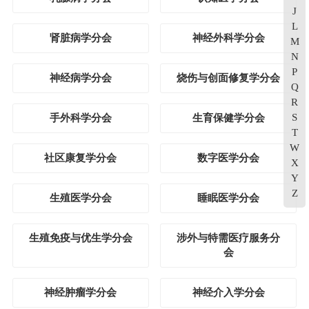
J
L
肾脏病学分会
神经外科学分会
M
N
P
神经病学分会
烧伤与创面修复学分会
Q
R
S
手外科学分会
生育保健学分会
T
W
社区康复学分会
数字医学分会
X
Y
Z
生殖医学分会
睡眠医学分会
生殖免疫与优生学分会
涉外与特需医疗服务分
会
神经肿瘤学分会
神经介入学分会