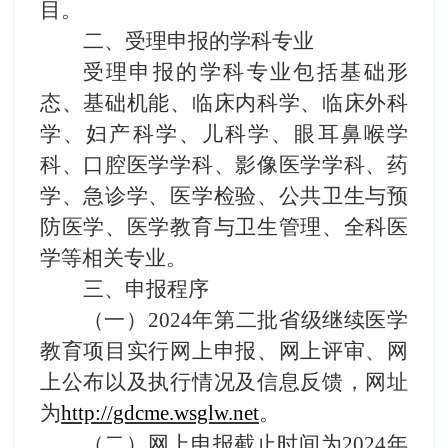
目。
二、受理申报的学科专业
受理申报的学科专业包括基础形
态、基础机能、临床内科学、临床外科
学、妇产科学、儿科学、眼耳鼻喉学
科、口腔医学学科、影像医学学科、药
学、急诊学、医学检验、公共卫生与预
防医学、医学教育与卫生管理、全科医
学等相关专业。
三、申报程序
（
一
）
202
4
年
第二批
省级继续医学
教育项目实行网上申报、网上评审
、
网
上公布
以及
执行情况及信息反馈
，
网址
为
http://gdcme.wsglw.net
。
（二）
网上申报
截止
时间为
202
4
年