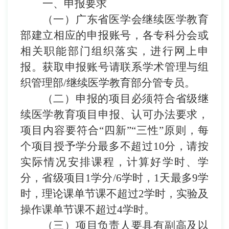
一、申报要求
（一）
广东省医学会继续医学教育
部建立相应的申报账号，
各专科分会
或
相关职能部门组织落实，进行网上申
报。获取申报账号请联系学术管理与组
织管理部
/
继续医学教育部分管专员。
（二）
申报的项目必须符合省级继
续医学教育项目申报、认可办法要求，
项目内容要符合
“
四新
”“
三性
”
原则，
每
个项目授予学分最多不超过
10
分，请按
实际情况安排课程，计算好学时、学
分，省级项目
1
学分
/6
学时，
1
天最多
9
学
时，理论课单节课不超过
2
学时，实验及
操作课单节课不超过
4
学时。
（三）
项目负责人要具有副高及以