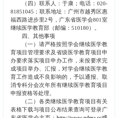
（四）
联系人：
于康
；电话：
020-
81851045
；联系地址：广州市越秀区惠
福西路进步里
2
号
，
广东省医学会
801
室
继续
医学
教育部（邮编：
510180
）。
四、其他事项
（一）
请严格按照学会继续医学教
育项目管理要求及省级医学教育项目申
办要求落实项目申办工作，
未按要求完
成项目举办、汇报，对学会继续医学教
育工作造成不良影响的，
予以通报、
取
消专科分会次年所有继续医学教育项目
申报资格
等处理
。
（二）
各类继续医学教育项目有关
表格下载与项目公布结果查询可登录广
东省医学会主页：
http://www.gdma.cc
或