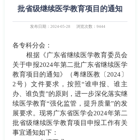
批省级继续医学教育项目的通知
发布日期：2024-05-28
浏览次数：9444
各专科分会：
根据《广东省继续医学教育委员会
关于申报
202
4
年
第二批广东省
继续医学
教育项目的通知》
（
粤继医教〔
202
4
〕
2
号
）
文件要求，按照
“
谁申报、谁主
办、谁负责
”
的原则，进一步深化落实继
续医学教育
“
强化监管，提升质量
”
的发
展要求。现将广东省医学会
202
4
年
第二
批
省级继续医学教育项目申报工作有关
事宜通知如下：