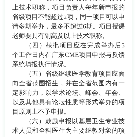
上技术职称，项目负责人每年新申报的
省级
项目不能超过
2
项，同一项目可以申
请多期举办
，最多不超过
6
期。
项目授课
老师要具有副高及以上技术职称。
（四）
获批项目应在
完成举办
后
5
个工作日内
在广东
CME
项目
申报与反馈
系统填报
执行情况。
（五）
省级继续医学教育项目应面
向全省范围招生，并在全省范围内有一
定影响力，以学术论坛、峰会、年会、
以及其他具有论坛性质等形式举办的项
目原则上不予申报。
（六）
鼓励申报以基层卫生专业技
术人员和全科医生为主要继教对象的项