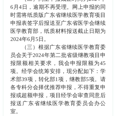
6
月
4
日
，逾期不再受理。
网上申报的同
时需将纸质版广东省继续医学教育项目
申报表签字后报送至广东省医学会继续
医学教育部，纸质材料报送截止日期为
2024
年
6
月
5
日
。
（三）
根据广东省继续医学教育委
员会关于
2024
年第二批省级继教项目申
报限额
相关要求，我会申报限额为
45
项。经
学会统筹安排
，现分配如下：学
术部
39
项，转化部
1
项，继教部
5
项。请
各专科分会择优推荐
申报
，不得重复申
报或超额申报，项目经学会审查同意后
报送广东省继续医学教育委员会办公
室。