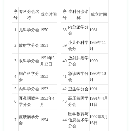
序
专科分会名
序
专科分会名
成立时间
成立时间
号
称
号
称
内分泌学分
1
儿科学分会
1950
38
1981
会
小儿外科学
1989年11
2
放射学分会
1951
39
会分
月
1951年5
放射肿瘤学
3
眼科学分会
40
1990
月13日
分会
妇产科学分
急诊医学分
1990年10
4
1953
41
会
会
月
5
内科学分会
1953
42
卫生学分会
1991
耳鼻咽喉科
1953年4
高压氧医学
1991年4月
6
43
学分会
月
分会
11日
医学教育与
皮肤病学分
1992年6月
7
1954
44
信息技术学
会
16日
分会