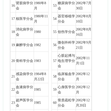
肾脏病学分
1980年8
糖尿病学分
2002年7月
16
53
会
月
会
30日
1980年11
器官移植学
2002年8月
17
核医学分会
54
月
分会
10日
消化病学分
2002年8月
18
1980
55
创伤学分会
会
16日
微创外科学
2002年9月
19
麻醉学分会
1982
56
分会
21日
心脏起搏与
2002年11
20
骨科学分会
1983
57
电生理学分
月1日
会
感染病学分
1984年8
临床输血学
2002年12
21
58
会
月22日
分会
月
血液病学分
心身医学分
2002年12
22
1985
59
会
会
月
超声医学分
骨质疏松学
2002年12
23
1985
60
会
分会
月20日