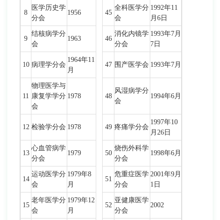
医学历史学
全科医学分
1992年11
8
1956
45
分会
会
月6日
结核病学分
消化内镜学
1993年7月
9
1963
46
会
分会
7日
1964年11
10
病理学分会
47
围产医学会
1993年7月
月
物理医学与
风湿病学分
11
康复学学分
1978
48
1994年6月
会
会
1997年10
12
检验学分会
1978
49
疼痛学分会
月26日
心血管病学
烧伤外科学
13
1979
50
1998年6月
分会
分会
运动医学分
1979年8
危重症医学
2001年9月
14
51
会
月
分会
1日
老年医学分
1979年12
亚健康医学
15
52
2002
会
月
分会