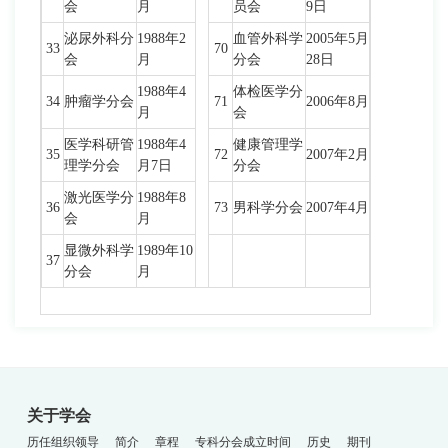
会
月
员会
9日
泌尿外科分
1988年2
血管外科学
2005年5月
33
70
会
月
分会
28日
1988年4
体检医学分
34
肿瘤学分会
71
2006年8月
月
会
医学科研管
1988年4
健康管理学
35
72
2007年2月
理学分会
月7日
分会
激光医学分
1988年8
36
73
男科学分会
2007年4月
会
月
显微外科学
1989年10
37
分会
月
关于学会
历任组织领导
简介
章程
专科分会成立时间
历史
期刊