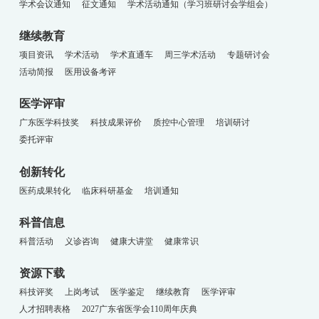
学术会议通知
征文通知
学术活动通知（学习班研讨会学组会）
继续教育
项目资讯
学术活动
学术直通车
周三学术活动
专题研讨会
活动简报
医用设备考评
医学评审
广东医学科技奖
科技成果评价
质控中心管理
培训研讨
委托评审
创新转化
医药成果转化
临床科研基金
培训通知
科普信息
科普活动
义诊咨询
健康大讲堂
健康常识
资源下载
科技评奖
上岗考试
医学鉴定
继续教育
医学评审
人才招聘表格
2027广东省医学会110周年庆典