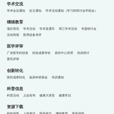
学术交流
学术会议通知
征文通知
学术活动通知（学习班研讨会学组会）
继续教育
项目资讯
学术活动
学术直通车
周三学术活动
专题研讨会
活动简报
医用设备考评
医学评审
广东医学科技奖
科技成果评价
质控中心管理
培训研讨
委托评审
创新转化
医药成果转化
临床科研基金
培训通知
科普信息
科普活动
义诊咨询
健康大讲堂
健康常识
资源下载
科技评奖
上岗考试
医学鉴定
继续教育
医学评审