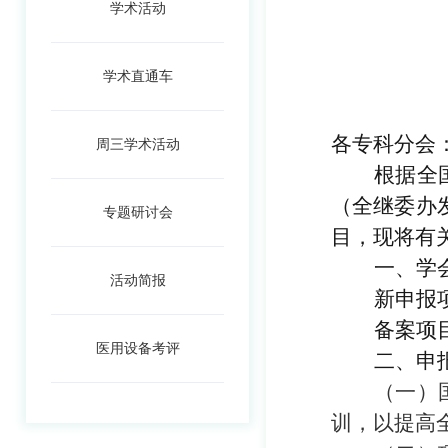
学术活动
学术直通车
各专科分会
周三学术活动
根据全
（
全继委办
专题研讨会
目，现将有
一、
学
活动简报
新申报
备案项
医用设备考评
二、申
（一）
训，以提高