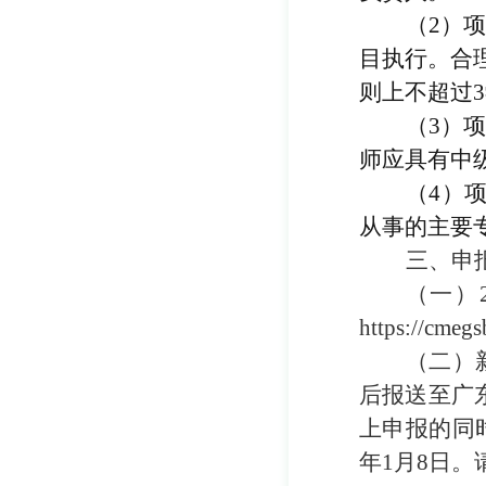
（
2
）
目执行。合
则上不超过
3
（
3
）
师应具有中
（
4
）
从事的主要
三、申
（
一
）
https://cmegs
（二）
后报送至广
上申报的同
年
1
月
8
日
。