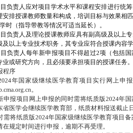
项目负责人
应
对项目学术水平和课程安排进行统筹
理安排授课教师数量和构成，培训目标与效果相
学时
（
指导带教等情况可适当延长
）
。
项目负责人
及
理论授课教师应具有副高级及以上专
级及以上专业技术职务，其专业应符合授课内容
项目负责人每年新申报项目不得超过
2
项
（
包括国
专业或研究方向，且必须要承担项目的授课任务
报程序
202
4
年
国家
级继续医学教育项目实行网上申
b.cma.org.cn
。
新申报项目网上申报的同时需将纸质版
2024
年国
东省医学会继续医学教育部，纸质材料报送截止
时需将纸质版
2024
年国家级继续医学教育项目备
请在规定时间进行
申报
，逾期不再受理。