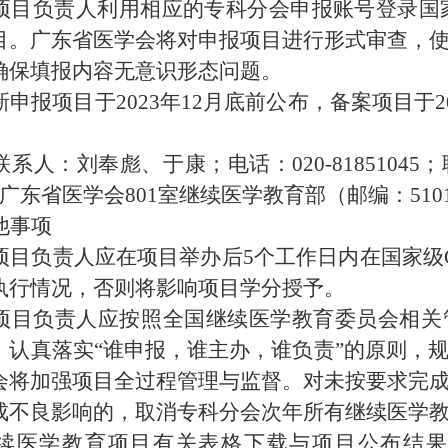
项目负责人利用相应的专科分会申报账号登录
国
目。广东省医学会
将对申报项目进行
形式审查
，
确保填报内容无意识形态问题。
新申报项目于
2023
年
12
月底前公布，备案项目于
2
。
联系人：刘奉彪
、
于康
；电话：
020-81851045
；
广东省医学会
801
室继续
医学
教育部（邮编：
510
他事项
项目负责人应在项目举办后
5
个工作日内在
国家级
执行情况
，
否则将影响项目学分授予
。
项目负责人
应按照全国继续医学教育委员会相关
，认真落实
“
谁申报，谁主办，谁负责
”
的原则，
会将加强
项目
全过程管理与监督。对
未按要求完
成不良影响的，取消专科分会次年所有继续医学
续医学教育项目有关表格下载与项目公布结果