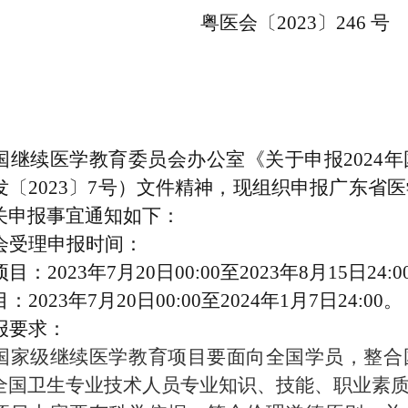
粤医会
〔
202
3
〕
246
号
：
国继续医学教育委员会
办公室《关于申报
2024
年
发
〔
202
3
〕
7
号
）
文件精神，
现
组织申报
广东省医
关申报事宜通知如下：
会受理
申报
时间
：
项目：
2023
年
7
月
20
日
00:00
至
2023
年
8
月
15
日
24:0
目：
2023
年
7
月
20
日
00:00
至
2024
年
1
月
7
日
24:00
。
报
要求：
国家级继续医学教育项目要面向全国学员，整合
全国卫生专业技术人员专业知识、技能、职业素