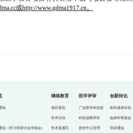
dma.cc
或
http://www.gdma
1917
.c
n
。
流
继续教育
医学评审
创新转化
通知
项目资讯
广东医学科技奖
医药成果转化
学术活动
科技成果评价
临床科研基金
通知（学习班研讨会学组会）
学术直通车
质控中心管理
培训通知