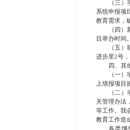
（三）
系统申报项
教育需求，
（四）
目举办时间
（五）
进步里
2
号
，
四、其
（一）
上填报
项目
（二）
关管理办法
等工作。
我
教育工作造
各类继