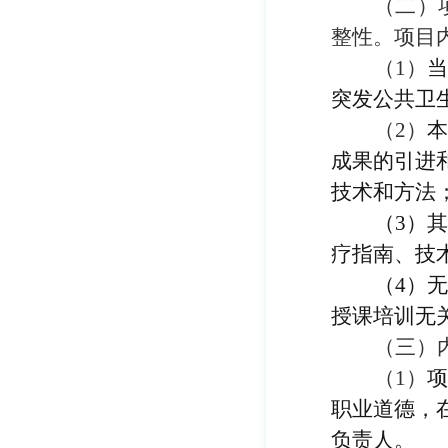
（二）
整性。项目
（
1
）
突发公共卫
（
2
）
成果的引进
技术和方法
（
3
）
疗指南、技
（
4
）
授课培训无
（三）
（
1
）
职业道德，
负责人。