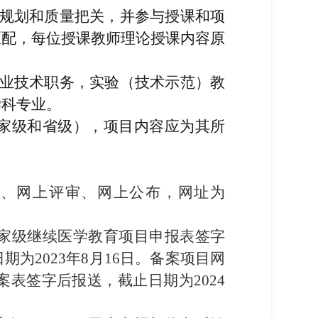
规划和质量把关，并参与授课和项
匹配，每位授课教师理论授课内容原
业技术职务，实验（技术示范）教
学科专业。
家级和省级
）
，项目内容应为其所
。
报、网上评审
、
网上公布
，
网址为
家级继续医学教育项目申报表签字
日期为
2023
年
8
月
16
日
。
备案项目网
案表签字后报送，截止日期为
2024