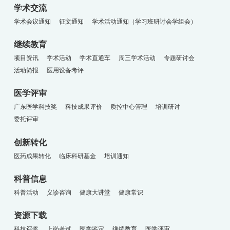
学术交流
学术会议通知
征文通知
学术活动通知（学习班研讨会学组会）
继续教育
项目资讯
学术活动
学术直通车
周三学术活动
专题研讨会
活动简报
医用设备考评
医学评审
广东医学科技奖
科技成果评价
质控中心管理
培训研讨
委托评审
创新转化
医药成果转化
临床科研基金
培训通知
科普信息
科普活动
义诊咨询
健康大讲堂
健康常识
资源下载
科技评奖
上岗考试
医学鉴定
继续教育
医学评审