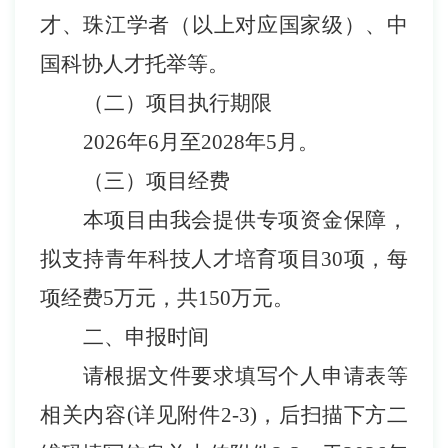
才、珠江学者（以上对应国家级）、中
国科协人才托举等。
（二）项目执行期限
2026
年
6
月至
2028
年
5
月。
（三）项目经费
本项目由我会提供专项资金保障，
拟支持青年科技人才培育项目
30
项，每
项经费
5
万元，共
150
万元。
二、申报时间
请根据文件要求填写
个人申请
表等
相关内容
(
详见附件
2-3
)
，
后扫描下方二