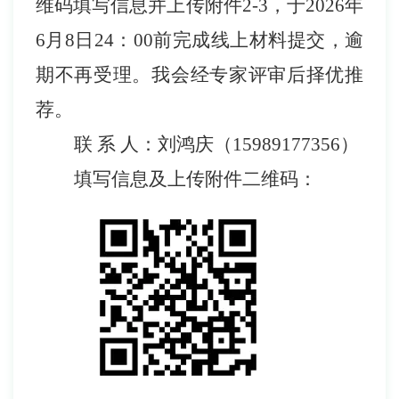
维码填写信息并上传附件
2-3
，于
2026
年
6
月
8
日
24
：
00
前完成线上材料提交
，
逾
期不再受理。我会经专家评审后择优推
荐
。
联
系
人：刘鸿庆
（
15989177356
）
填写信息及上传附件二维码：