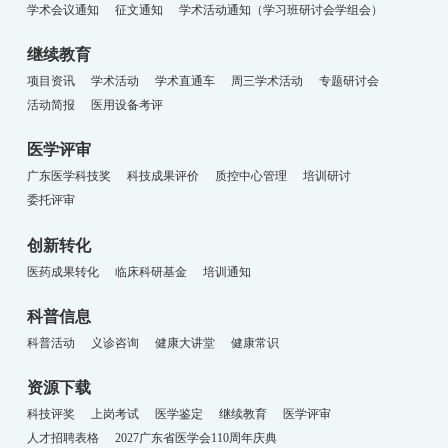
学术会议通知
征文通知
学术活动通知（学习班研讨会学组会）
继续教育
项目资讯
学术活动
学术直通车
周三学术活动
专题研讨会
活动简报
医用设备考评
医学评审
广东医学科技奖
科技成果评价
质控中心管理
培训研讨
委托评审
创新转化
医药成果转化
临床科研基金
培训通知
科普信息
科普活动
义诊咨询
健康大讲堂
健康常识
资源下载
科技评奖
上岗考试
医学鉴定
继续教育
医学评审
人才招聘表格
2027广东省医学会110周年庆典