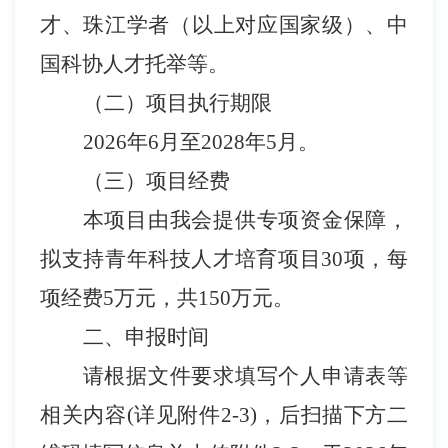
才、珠江学者（以上对应国家级）、中
国科协人才托举等。
（二）项目执行期限
2026
年
6
月至
2028
年
5
月。
（三）项目经费
本项目由我会提供专项资金保障，
拟支持青年科技人才培育项目
30
项，每
项经费
5
万元，共
150
万元。
二、申报时间
请根据文件要求填写
个人申请
表等
相关内容
(
详见附件
2-3
)
，
后扫描下方二