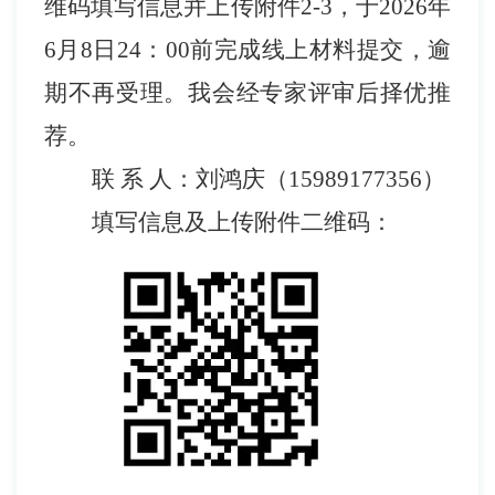
维码填写信息并上传附件
2-3
，于
2026
年
6
月
8
日
24
：
00
前完成线上材料提交
，
逾
期不再受理。我会经专家评审后择优推
荐
。
联
系
人：刘鸿庆
（
15989177356
）
填写信息及上传附件二维码：