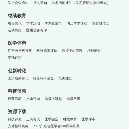
学术会议通知
征文通知
学术活动通知（学习班研讨会学组会）
继续教育
项目资讯
学术活动
学术直通车
周三学术活动
专题研讨会
活动简报
医用设备考评
医学评审
广东医学科技奖
科技成果评价
质控中心管理
培训研讨
委托评审
创新转化
医药成果转化
临床科研基金
培训通知
科普信息
科普活动
义诊咨询
健康大讲堂
健康常识
资源下载
科技评奖
上岗考试
医学鉴定
继续教育
医学评审
人才招聘表格
2027广东省医学会110周年庆典