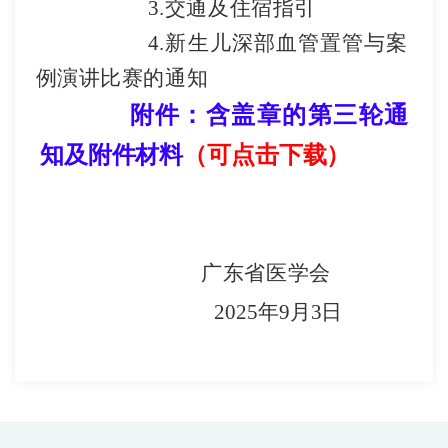
3
.
交通及住宿指引
4
.
新生儿
深部
血管
置管
与
案
例演讲比赛
的
通知
附件：含盖章的第三轮通
知及附件材料
（可点击下载）
广东省医学会
2025
年
9
月
3
日