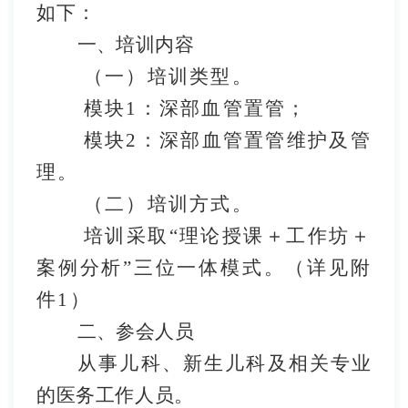
如下：
一、培训内容
（一）培训类型。
模块
1
：
深部血管置管
；
模块
2
：
深部血管置管维护及管
理。
（
二
）培训方式。
培训采取
“
理论授课＋工作坊＋
案例分析
”
三位一体模式。
（
详见附
件
1
）
二、参会人员
从事儿科、新生儿科
及
相关专业
的
医务
工作
人员
。