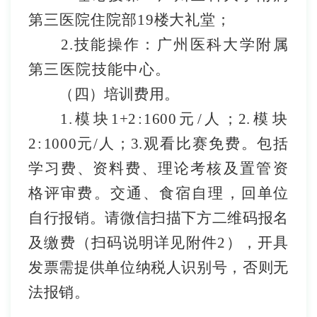
第三
医院住院部
19
楼大礼堂
；
2.
技能操作：广州医科大学附属
第三医院技能中心
。
（四）培训费用。
1.
模块
1
+
2:
1600
元
/
人
；
2.
模块
2:
1000
元
/
人；
3.
观看比赛免费
。
包括
学习费、资料费、理
论考核及置管资
格评审费。
交通、食宿自理
，
回
单位
自行报销。
请微信扫描下方二维码报名
及缴费（扫码说明详见附件
2
），开具
发票需提供单位纳税人识别号，否则无
法报销。