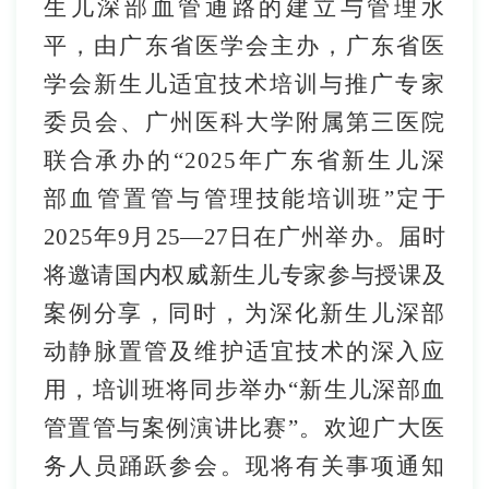
生儿深部血管通路的建立与管理水
平
，
由广东省医学会主办，广东省医
学会新生
儿适宜技术培训与推广专家
委员会
、
广州医科大学附属第三医院
联合承办的
“
20
25
年
广东省
新生儿深
部血管置管与管
理技能培训班
”
定于
2025
年
9
月
25
—
27
日在
广州举办
。
届时
将邀请
国内权威新生儿专家
参与授课及
案例分享
，
同时
，为深化新生儿深部
动静脉置管及维护适宜技术的深入应
用，培训班
将同步举办
“
新生儿深部血
管置管与案例演讲比赛
”
。
欢迎广大医
务人员踊跃参会。
现
将
有关事项通知