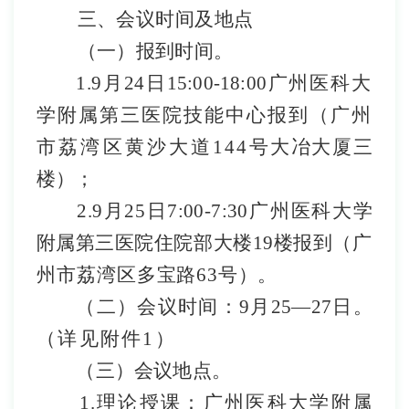
三、
会议
时间及地点
（一）
报到
时间。
1.
9
月
24
日
15:00-18:
00
广州医科
大
学附属第三医院技能中心
报到（
广州
市荔湾区黄沙大道
144
号大冶大厦三
楼
）；
2.
9
月
25
日
7:00-7:30
广州医科
大学
附
属第三医院住院部大楼
19
楼
报到
（广
州市荔湾区多
宝路
63
号
）
。
（二）会议时间
：
9
月
25
—
27
日
。
（
详见附件
1
）
（三）会议地点。
1.
理论授课：广州医科大学附属