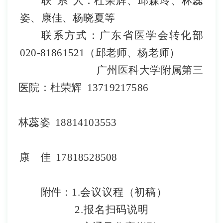
联
系
人：
杜荣辉
、
邱森玲
、
林蕊
姿
、
康佳
、
杨晓夏等
联系方式：
广东省医学会转化部
020-81861521
（邱老师、杨老师）
广州医科大学附属第三
医院：
杜荣辉
13719217586
林蕊姿
18814103553
康
佳
17818528508
附件：
1.
会议
议程（初稿）
2.
报名
扫码说明