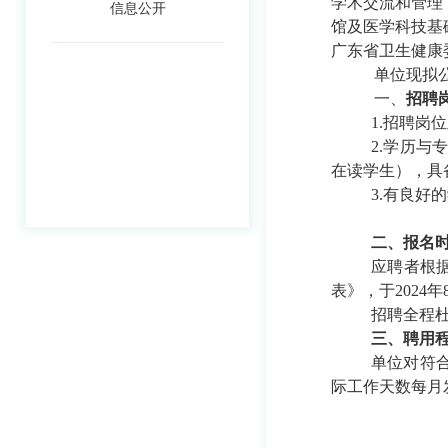
学术交流和管理
信息公开
馆及医学科技基
广东省卫生健康
单位现拟
一、
招聘
1.招聘岗
2.学历
在读学生），具
3.有良
二、报名
应聘者根
表》，
于2024
招聘全程
三、聘用
单位对符
际工作天数每月