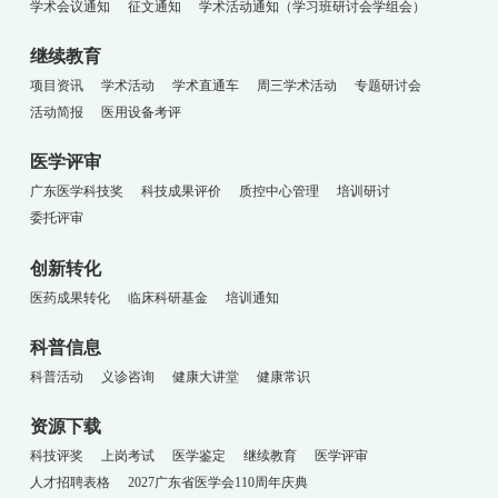
学术会议通知
征文通知
学术活动通知（学习班研讨会学组会）
继续教育
项目资讯
学术活动
学术直通车
周三学术活动
专题研讨会
活动简报
医用设备考评
医学评审
广东医学科技奖
科技成果评价
质控中心管理
培训研讨
委托评审
创新转化
医药成果转化
临床科研基金
培训通知
科普信息
科普活动
义诊咨询
健康大讲堂
健康常识
资源下载
科技评奖
上岗考试
医学鉴定
继续教育
医学评审
人才招聘表格
2027广东省医学会110周年庆典