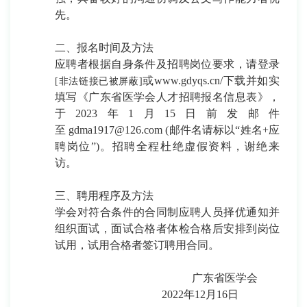
先。
二、报名时间及方法
应聘者根据自身条件及招聘岗位要求，
请登录
或
www.gdyqs.cn/
下载并如实
[非法链接已被屏蔽]
填写《广东省医学会人才招聘报名信息表》，
于
20
23
年
1
月
15
日
前发邮件
至
gdma1917@126.com
(邮件名请标以“姓名+应
聘岗位”)。招聘全程杜绝虚假资料，谢绝来
访。
三、聘用程序及方法
学会对符合条件的合同制应聘人员择优通知并
组织面试，面试合格者体检合格后安排到岗位
试用，试用合格者签订聘用合同。
广东省医学会
2022年12月16日