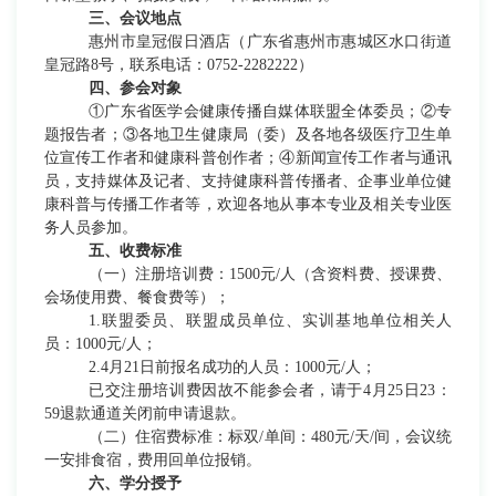
三、会议地点
惠州市皇冠假日酒店（广东省惠州市惠城区水口街道
皇冠路
8号，联系电话：0752-2282222）
四、参会对象
①广东省医学会
健康传播自媒体联盟全体委员；
②专
题报告者；③
各地卫生健康局（委）及各地各级医疗卫生单
位宣传工作者和健康科普创作者
；
④
新闻宣传工作者与通讯
员，支持媒体及记者、支持健康科普传播者、企事业单位健
康科普与传播工作者等，欢迎各地从事本专业及相关专业医
务人员参加。
五、收费标准
（一）注
册培训费：
1500元/人（
含资料费、授课费、
会场使用费、餐食费等）；
1.联盟委员、联盟成员单位、实训基地单位相关人
员：1000元/人；
2.4月21日前报名成功的人员：1000元/人；
已交注册培训费因故不能参会者，请于4月25日23：
59退款通道关闭前申请退款。
（二）住宿费标准：标双/单间：480
元
/
天/间，会议统
一安排食宿，费用回单位报销。
六、学分授予