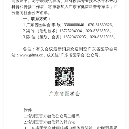
高级证书。对于表现优异者、具有较高专业技术水平和热心
科普和传播工作者，将推荐加入广东省健康科普专家库，并
分批向社会公布名单。
十
、联系方式：
1.广东省医学会
李
欣
13380088040，020-81860626
。
2.梁
军（活动技术）
13725294004，020-83828508。
3.陈 佳（策划、会务）18520469295
，
020-838
25033。
备注：有关会议最新消息欢迎浏览广东省医学会网
站：www.gdma.cc，
或关注
“广东省医学会”公众号
。
附件：
1.培训班官方微信公众号二维码
2.培训班官方微信群入群方法
3.广东省医学会健康传播自媒体联盟第二批联盟委员