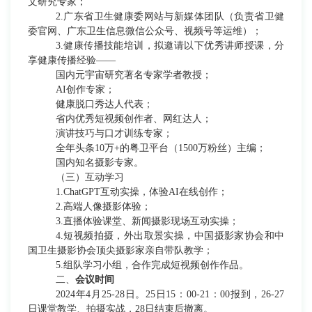
文研究专家；
2.广东省卫生健康委网站与新媒体团队（负责省卫健
委官网、广东卫生信息微信公众号、视频号等运维）；
3.健康传播技能培训，拟邀请以下优秀讲师授课，分
享健康传播经验——
国内元宇宙研究著名专家学者教授；
AI创作专家；
健康脱口秀达人代表；
省内优秀短视频创作者、网红达人；
演讲技巧与口才训练专家；
全年头条
10万+的粤卫平台（1500万粉丝）主编；
国内知名摄影专家。
（三）互动学习
1.ChatGPT互动实操，体验AI在线创作；
2.高端人像摄影体验；
3.直播体验课堂、新闻摄影现场互动实操；
4.短视频拍摄，外出取景实操，中国摄影家协会和中
国卫生摄影协会顶尖摄影家亲自带队教学；
5.组队学习小组，合作完成短视频创作作品。
二、
会议时间
2024年4月25-28日。25
日
1
5：00-21
：
00报到，
26-27
日课堂教学、拍摄实战，28日结束后撤离。