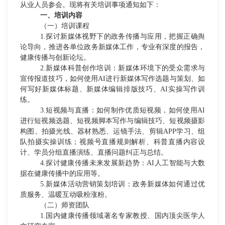
从业人员参会。现将有关培训事项通知如下：
一、培训内容
（一）培训课程
1.探讨新媒体视野下的政务传播与应用，把握正确舆
论导向，推进各单位政务新媒体工作，专业有深度的报告，
健康传播与创新论坛。
2.新媒体科普创作培训：新媒体环境下的受众需求与
宣传报道技巧，如何使用AI进行新媒体写作选题与策划、如
何写好新媒体标题、新媒体编辑排版技巧、AI实操写作训
练。
3.短视频与直播：如何制作优质短视频，如何使用AI
进行短视频选题、短视频脚本写作与编辑技巧、短视频摄影
构图、拍摄光线、器材熟悉、运镜手法、剪辑APP学习、组
队拍摄实操训练；视频号直播规则解析、科普直播内容设
计、学员分组直播演练、直播问题纠正与总结。
4.探讨健康传播未来发展新趋
势：
AI人
工智能与大数
据在健康传播中的应用等。
5.新媒体活动营销策划培训：政务新媒体如何通过优
质服务、温暖互动吸粉涨粉。
（二）师资团队
1.国内健康传播领域著名专家教授、国内顶尖医学人