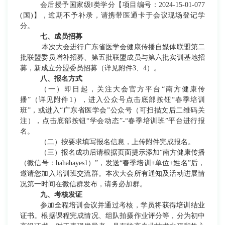
会后
授予国家级
Ⅰ类学分【项目编号：2024-15-01-077
(国)】，逾期不予补录，请携带医通卡于会议现场登记学
分。
七、成员招募
本次大会进行广东省医学会健康传播自媒体联盟第二
批联盟委员增补招募、第五批联盟成员与第六批实训基地招
募，新成立分盟委员招募（详见附件3、4）。
八
、报名方式
（一）即日起，
关注大会官方平台
“
南方健康传
播”（
详见附件
1
）
，进入公众号点击底部按钮
“
春季培训
班”
，或进入
“广东省医学会”公众号（可扫描文后二维码关
注），点击底部按钮“
学会动态”-“春季培训班”平台进行报
名。
（二）按要求填写报名信息，上传附件完成报名。
（三）
报名成功后请根据页面提示添加
“
南方健康传播
（微信号：hahahayes1
）
”，发送“
春季培训
+
单位
+姓名”后，
邀请您加入
培训班交流群。本次大会所有通知及活动进展情
况第一时间在微信群发布，请务必加群。
九、考核发证
参加全程培训会议并通过考核，学员将获得培训结业
证书。根据课程完成情况、组队拍摄作业评分等，分为初中