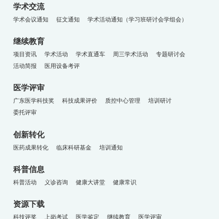
学术交流
学术会议通知
征文通知
学术活动通知（学习班研讨会学组会）
继续教育
项目资讯
学术活动
学术直通车
周三学术活动
专题研讨会
活动简报
医用设备考评
医学评审
广东医学科技奖
科技成果评价
质控中心管理
培训研讨
委托评审
创新转化
医药成果转化
临床科研基金
培训通知
科普信息
科普活动
义诊咨询
健康大讲堂
健康常识
资源下载
科技评奖
上岗考试
医学鉴定
继续教育
医学评审