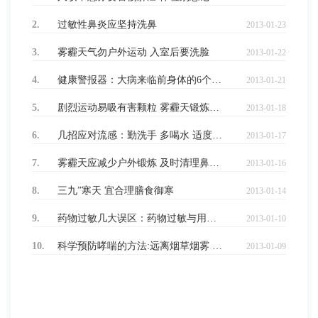
2.
过敏性鼻炎应坚持洗鼻
2013-01-23
3.
雾霾天气勿户外运动 入室后要洗脸
2013-01-22
4.
健康警报器：大病来临前身体的6个征兆
2013-01-21
5.
剧烈运动易吸有害颗粒 雾霾天锻炼得不偿失
2013-01-18
6.
几招应对流感：勤洗手 多喝水 适度运动
2013-01-17
7.
雾霾天应减少户外锻炼 及时清理鼻腔、补充维D
2013-01-16
8.
三九”寒天 宜合理膳食御寒
2013-01-14
9.
药物过敏几大误区：药物过敏与用量无直接关系
2013-01-10
10.
科学预防哮喘的方法:远离烟草烟雾 勿饲养小动物
2013-01-09