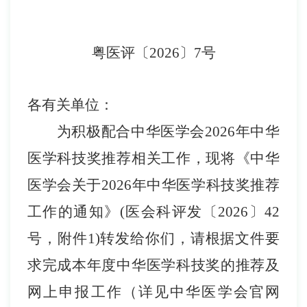
粤医
评
〔
202
6
〕
7
号
各有关单位：
为积极配合中华医学会
202
6
年中华
医学科技奖推荐相关工作，现将《中华
医学会关于
202
6
年中华医学科技奖推荐
工作的通知》
(医会科评
发
〔
2
02
6
〕
42
号
，
附件
1
)转发给你们，
请根据文件要
求完成本年度中华医学科技奖的推荐及
网上申报工作（
详见中华医学会官网