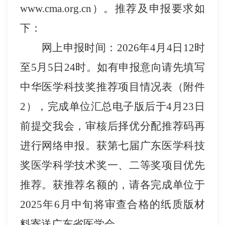
www.cma.org.cn
）。推荐及申报要求如
下：
网上申报时间：
202
6
年
4
月
4
日
12时
至
5
月
5
日
24
时。如有申报意向请先填写
中华医学科技奖推荐项目情况表（附件
2
），
完成
单位汇总电子版后于
4
月
23
日
前提交我会，审核后择优分配推荐码
再
进行网络申报
。
获第
七
届广东医学科技
奖医学科学技术奖一、二等奖项目优先
推荐。获推荐名额的，
请各
完成
单位于
202
5
年
6
月
中旬
将审查合格的纸质版材
料寄送广东省医学会。