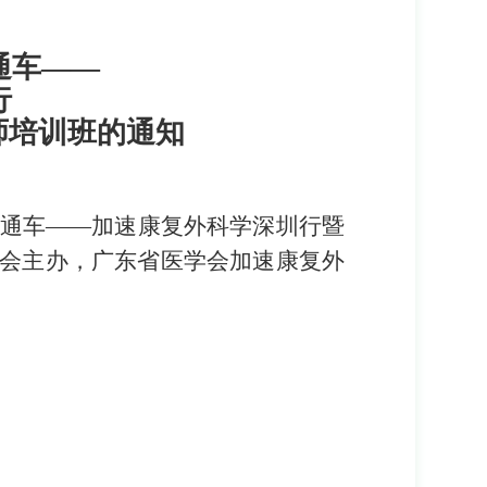
通车
——
行
师培训班
的
通知
通车
——加速康复外科学深圳行暨
会
主办，
广东省医学会加速康复外