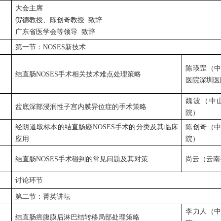
大会主席
贺德教授、陈创奇教授
致辞
广东省医学会等领导
致辞
第一节：
NOSES
新技术
陈瑛罡（
结直肠
NOSES
手术相关技术难点处理策略
医院深圳医
魏波（中
盆底深部浸润性子宫内膜异位症的手术策略
院）
经阴道取标本的结直肠癌
NOSES
手术的分类及其临床
陈创奇（
应用
院）
结直肠
NOSES
手术碰到的常见问题及其对策
尚云（云南
讨论环节
第二节：菁英讲坛
李力人（
结直肠癌腹膜后淋巴结转移局部处理策略