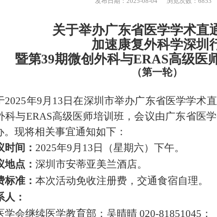
发布日期：2025-08-04
浏览次数：6853
关于举办广东省医学学术直
加速康复外科学深圳
暨第
39期微创外科与ERAS高级医
（第一轮）
：
于
2025
年
9
月
13
日在深圳市
举办广东省医学学术直
外科与ERAS高级医师培训班，会议由
广东省医学
办。
现将相关事宜通知如下
：
议时间
：
2025
年
9
月
13
日
（星期六）
下午。
议地点
：
深圳市安蒂亚美兰酒店
。
费标准
：
本次活动免收注册费
，
交通食宿自理
。
系人
：
医学会继续医学教育部
：
吴晴晴
020-8185
1045
；