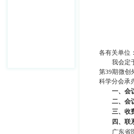
各有关单位
我会定
第39期微创
科学分会
承
一、
会
二、
会
三、
收
四、
联
广东省