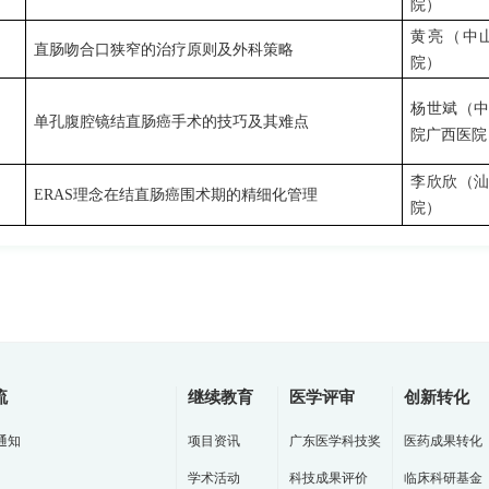
院）
黄亮（中
直肠吻合口狭窄的治疗原则及外科策略
院）
杨世斌（
单孔腹腔镜结直肠癌手术的技巧及其难点
院广西医院
李欣欣（
ERAS
理念在结直肠癌围术期的精细化管理
院）
流
继续教育
医学评审
创新转化
通知
项目资讯
广东医学科技奖
医药成果转化
学术活动
科技成果评价
临床科研基金