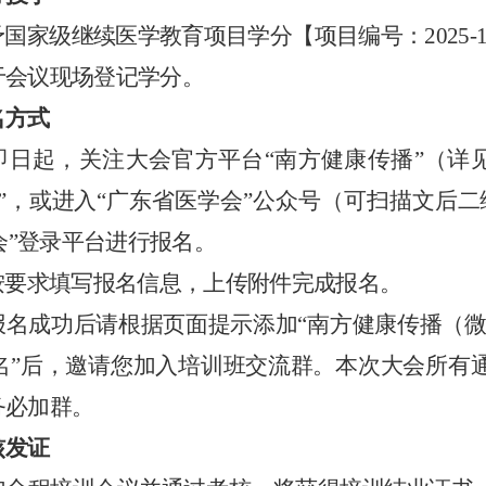
予国家级继续医学教育项目学分
【
项目编号：
2025-
于会议现场登记学分。
名方式
即日起，
关注大会官方平台
“
南方健康传播
”
（
详
”
，或进入
“广东省医学会”公众号（可扫描文后二
会
”
登录
平台进行报名。
按要求填写报名信息，上传附件完成报名
。
报名成功后请根据页面提示添加
“
南方健康传播
（
名”后，邀请您加入
培训班
交流群。本次大会所有
务必加群。
核发证