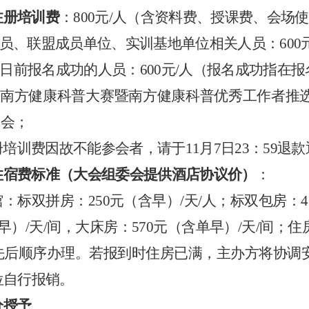
注册培训费
：
800元/人（
含资料费、授课费、会场使
委员、联盟成员单位、实训基地单位相关人员：600
月31日前报名成功的人员：600元/人（报名成功指
南方健康科普大赛
暨南方健康科普优秀工作者推
参会；
册培训费因故不能参会者，请于
11月7日
23：59退
住宿费标准
（大会组委会提供酒店协议价）
：
馆：
标双拼房：
250
元（含早）
/天/
人；
标双包房：
4
早）
/天/
间
，大床房：
570元
（含单早）
/天/
间；
住
先后顺序办理。若
报到
时住房已满，主办方将协调
位自行报销。
分授予