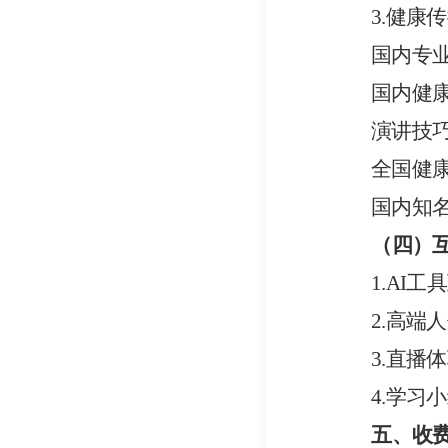
3.健
国内专
国内健
演讲技
全国健
国内知
（
四
）
1.
AI工具
2.高端
3.直播
4.学习
五、收