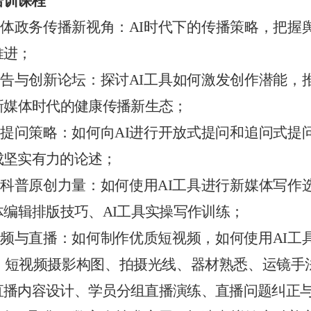
培训课程
媒体政务传播新视角
：
AI时代
下
的传播策略，把握
推进
；
告
与
创新论坛
：探讨
AI工具
如何激发创作潜能，
I新媒体时代的健康传播新生态
；
准提问策略：如何向AI进行开放式提问和追问式
成坚实有力的论述；
科普原创力量：如何使用
AI工具
进行新媒体写作
体编辑排版技巧、
AI工具
实操写作训练；
短视频与直播：如何制作优质短视频，如何使用
AI工
、短视频摄影构图、拍摄光线、器材熟悉、运镜手
直播内容设计、学员分组直播演练、直播问题纠正