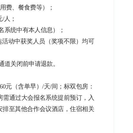
用费、餐食费等）
；
元/人；
在报名系统中有本人信息）；
选活动中获奖人员（奖项不限）均可
款通道关闭前申请退款
。
60
元（含单早）
/天/
间；
标双包房：
房需通过大会报名系统提前预订，入
安排至其他合作会议酒店，
住宿
相关