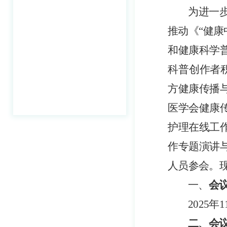
为进一
推动《
“健康
和健康科学
科普创作者
方健康传播
医学会健康
护理在线工
作专题演讲
人员
参会。
一
、
会
2025年1
二
、会