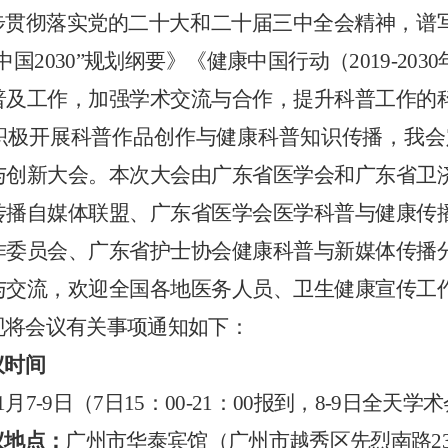
步贯彻落实党的二十大和二十届三中全会精神，谱
中国2030”规划纲要》《健康中国行动（2019-20
普及工作，
加强学术交流与合作
，
提升科普工作的
积极
开展
科普作品创作
与
健康
科普知识
传播
，
我会
与创新大会。本次大会由广东省医学会和广东省卫
传播自媒体联盟、广东省医学会医学科普与健康传
作委员会、广东省护士协会健康科普与新媒体传播
与交流，欢迎
全国各地
医务人员
、卫生健康宣传工
现将会议有关事项通知如下：
议时间
1月7-9日
（
7
日
1
5：
00
-
2
1
：
00报到，
8-9
日
全天学术
议地点
：
广州市华泰宾馆（广州市越秀区先烈南路
2