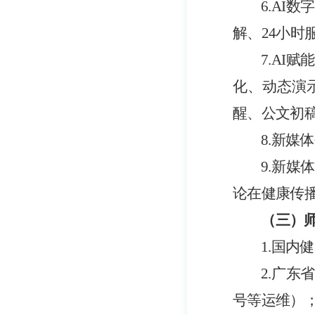
6.AI
解、24小
7.AI
化、动态演
醒、公文初
8.新媒
9.新
论在健康传
（
三
）
1.国
2.广
号等运维）