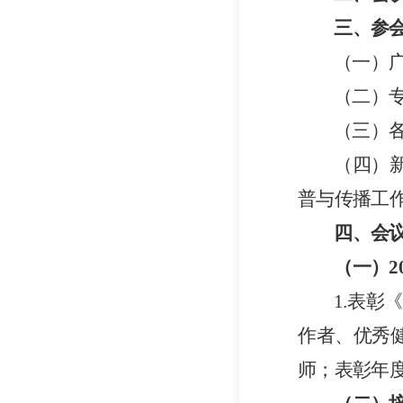
三
、参
（
一
）
（
二
）
（
三
）
（
四
）
普与传播工
四
、会
（一）
2
1.表彰
作者、优秀
师；表彰年