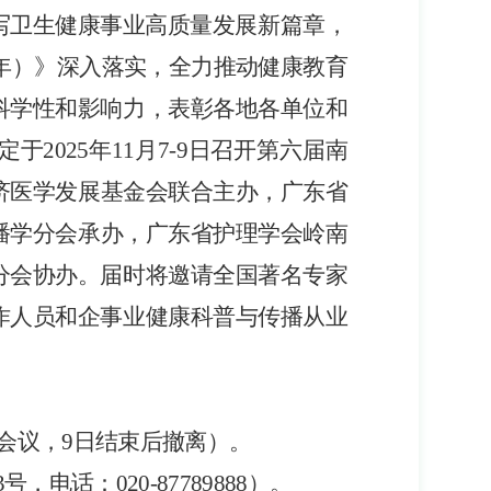
写卫生健康事业高质量发展新篇章
，
30年）》深入落实
，
全力推动健康教育
科学性和影响力，表彰
各地各单位和
定于
2025年11月7-9日
召开第六届南
济医学发展基金会联合主办，广东省
播学分会承办，广东省护理学会岭南
分会协办。
届时
将邀
请
全国著名专家
作人员和企事业健康科普与传播从业
会议
，
9日结束后撤离
）
。
3号，电话：020-87789888）
。