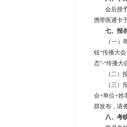
会后授
携带医通卡
七
、报
（
一
）
钮
“
传播大会
态
”
-
“
传播大
（
二
）
（
三
）
会
+
单位
+姓
群发布，
请
八、考