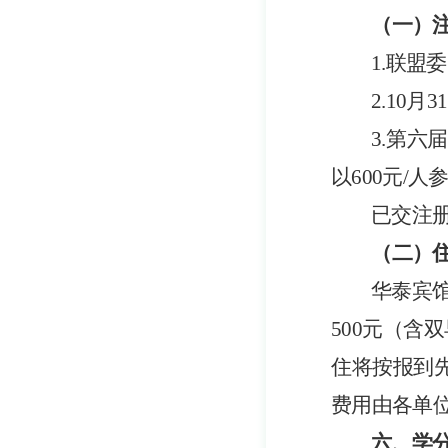
（一）
1.联盟
2.10
3.
第六届
以
600元/人
已交注
（二）
华泰宾
500
元（含双
住将按报到
费用由各单
六、学