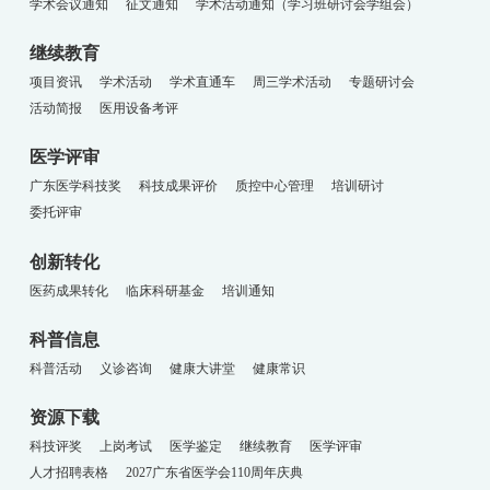
学术会议通知
征文通知
学术活动通知（学习班研讨会学组会）
继续教育
项目资讯
学术活动
学术直通车
周三学术活动
专题研讨会
活动简报
医用设备考评
医学评审
广东医学科技奖
科技成果评价
质控中心管理
培训研讨
委托评审
创新转化
医药成果转化
临床科研基金
培训通知
科普信息
科普活动
义诊咨询
健康大讲堂
健康常识
资源下载
科技评奖
上岗考试
医学鉴定
继续教育
医学评审
人才招聘表格
2027广东省医学会110周年庆典