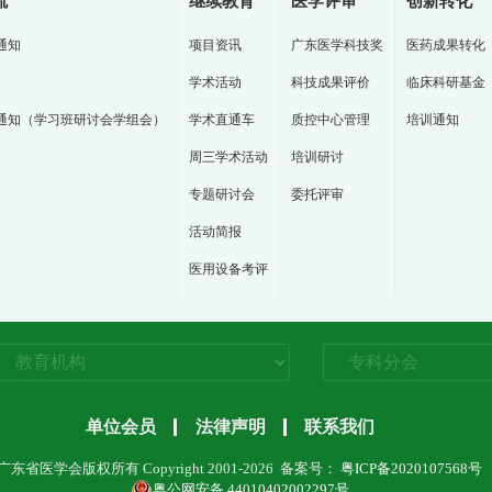
流
继续教育
医学评审
创新转化
通知
项目资讯
广东医学科技奖
医药成果转化
学术活动
科技成果评价
临床科研基金
通知（学习班研讨会学组会）
学术直通车
质控中心管理
培训通知
周三学术活动
培训研讨
专题研讨会
委托评审
活动简报
医用设备考评
单位会员
法律声明
联系我们
广东省医学会版权所有 Copyright 2001-2026 备案号：
粤ICP备2020107568号
粤公网安备 44010402002297号