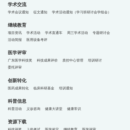
学术交流
学术会议通知
征文通知
学术活动通知（学习班研讨会学组会）
继续教育
项目资讯
学术活动
学术直通车
周三学术活动
专题研讨会
活动简报
医用设备考评
医学评审
广东医学科技奖
科技成果评价
质控中心管理
培训研讨
委托评审
创新转化
医药成果转化
临床科研基金
培训通知
科普信息
科普活动
义诊咨询
健康大讲堂
健康常识
资源下载
科技评奖
上岗考试
医学鉴定
继续教育
医学评审